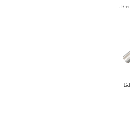
• Bre
Lic