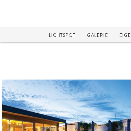
LICHTSPOT
GALERIE
EIG


