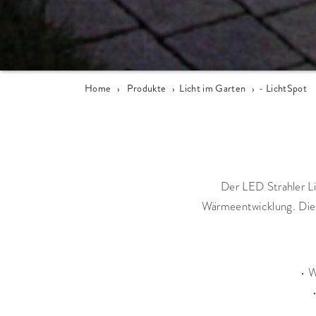
Home
›
Produkte
›
Licht im Garten
›
- LichtSpot
Der LED Strahler L
Wärmeentwicklung. Dieser
• 