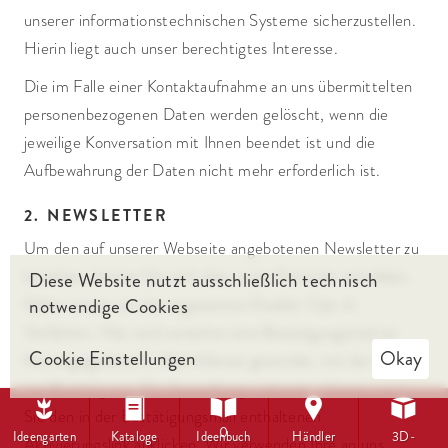
unserer informationstechnischen Systeme sicherzustellen.
Hierin liegt auch unser berechtigtes Interesse.
Die im Falle einer Kontaktaufnahme an uns übermittelten
personenbezogenen Daten werden gelöscht, wenn die
jeweilige Konversation mit Ihnen beendet ist und die
Aufbewahrung der Daten nicht mehr erforderlich ist.
2. NEWSLETTER
Um den auf unserer Webseite angebotenen Newsletter zu
beziehen, können Sie sich über unser Formular anmelden.
Diese Website nutzt ausschließlich technisch
notwendige Cookies
Dabei nutzen wir das sogenannte Double-Opt-In
Verfahren. Hier wird zunächst eine Bestätigungsmail an
Cookie Einstellungen
Okay
Ihre angegebene E-Mail Adresse gesendet, mit der Bitte
um Bestätigung. Die Anmeldung wird erst wirksam, wenn





Sie den in der Bestätigungsmail enthaltenen
0
Ideengarten
Kataloge
Ideenbuch
Händler
3D-
Aktivierungslink anklicken. Wir verwenden Ihre an uns