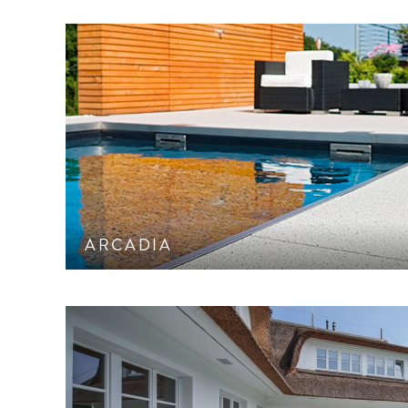
Gestrahlte Oberfläche mit hochwertigen Natu
Terrassenplatte mit CleanTop-Schu
ARCADIA