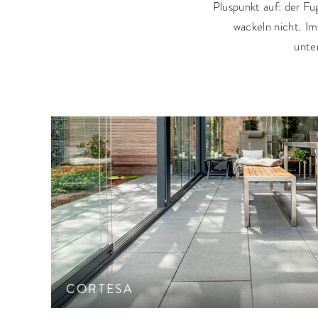
Ökopflaster
Pluspunkt auf: der Fu
Mauer
wackeln nicht. Im
unte
Großformatige Platte mit sehr feingestrahlter Ober
CleanTop-Schutz CF 100
CORTESA