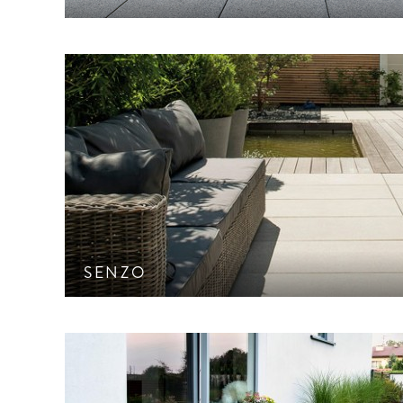
Pflasterstein mit homogener, sehr dichter Archi
CleanTop-Schutz CF 100
SENZO