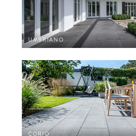
Gemaserte Oberfläche mit der Anmutung gesägte
Schutz CF 90.
UMBRIANO
Samtierte® Oberfläche mit hochwertigen Natu
CORIO