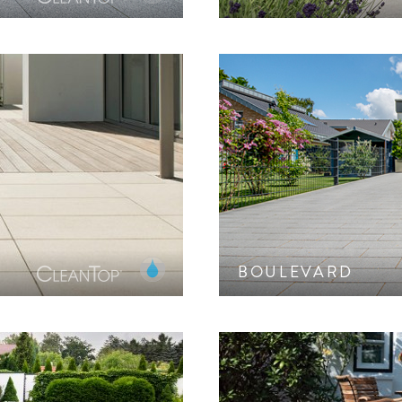
tekturbeton-Oberfläche.
Pflasterstein mit geschl
.
farblich a
BOULEVARD