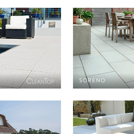
PRODUKTFILTER SCHLIESSEN
rstein-Edelsplitten.
Dezente Fein-Steinstruk
tz CF 100.
SORENO