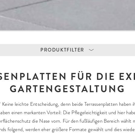
PRODUKTFILTER
ERIAL
VERWENDUNG
FARBEN
SENPLATTEN FÜR DIE EX
ramik
Terrasse
Hellgrau
GARTENGESTALTUNG
tonstein
Balkon/Dachterrasse
Mittelgrau
turstein
Einfahrt
Dunkelgrau/Ant
Hauszugang/Gartenwege
Braun/Terracot
 Keine leichte Entscheidung, denn beide Terrassenplatten haben 
Treppen
Beige/Sand
ben einen markanten Vorteil: Die Pflegeleichtigkeit und hier ha
Mauern
Weiß
flächenschutz die Nase vorn. Für den fußläufigen Bereich wählt
Palisaden/Einfassungen
Braungrau
nds folgend, werden eher größere Formate gewählt und dies wiede