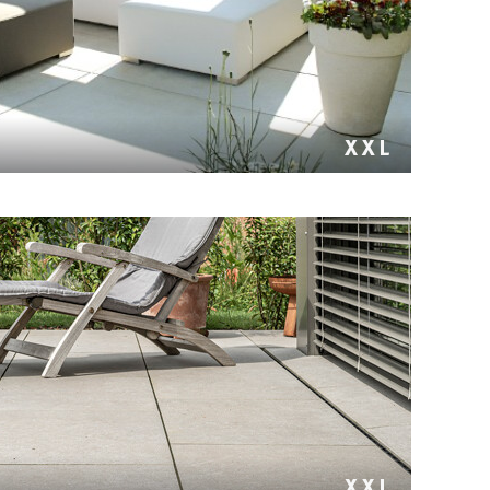
 mit gestrahlter Oberfläche oder samtierter
hleistungsbeton-Oberfläche.
rtiger Natursteinoptik in nur 2 cm Stärke. Passende
tufen und Pooleinfassungen.