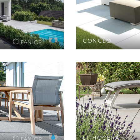
r Natursteine. CleanTop-
XXL-Plattensystem
Hoc
CONCEO
Keramikplatte in einziga
rstein-Edelsplitten.
S
LITHOCERA