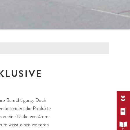
OBERFLÄCHEN
KLUSIVE
Feinstrukturiert
Natürlich strukturiert
hrazit
Geschliffen

ta
Feingestrahlt
ihre Berechtigung. Doch
Gemasert
ben besonders die Produkte

Samtiert
 man eine Dicke von 4 cm.

Schalungsglatt
rum weist einen weiteren
0