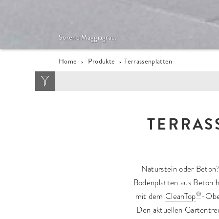
Platinum Saphirgrau.
Home
›
Produkte
›
Terrassenplatten
ZIELGRUPPE
STEINTYP
MAT
TERRAS
Garten + Haus
Platte
Ke
Öffentlicher Raum
Stufe
Be
Pflasterstein
Na
Stele
Naturstein oder Beton?
Palisade
Bodenplatten aus Beton ha
Podest
®
mit dem
CleanTop
-Ober
Stufenplatte
Den aktuellen Gartentre