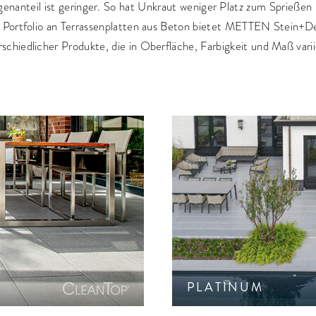
Sichtschutz
Schwarz
genanteil ist geringer. So hat Unkraut weniger Platz zum Sprießen
Kochen im Garten
 Portfolio an Terrassenplatten aus Beton bietet METTEN Stein+De
Licht im Garten
rschiedlicher Produkte, die in Oberfläche, Farbigkeit und Maß varii
Kunst im Garten
GRÖSSE UND F
Wasserspiele/Brunnen
XXL-Großform
10-25 cm
25-50 cm
50-100 cm
100-150 cm
Quadratisch
fläche. Terrassenplatte mit
Feine, geschliffene 
Rechteckig
.
ausgewählter Nat
Länglich/Parke
Polygonal
Kreissteinsatz
PLATINUM
PRODUKTE ANZEIGEN