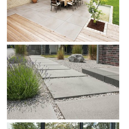







