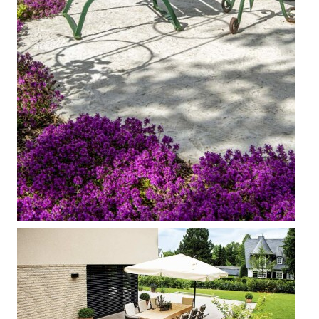



