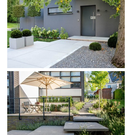







