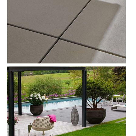



