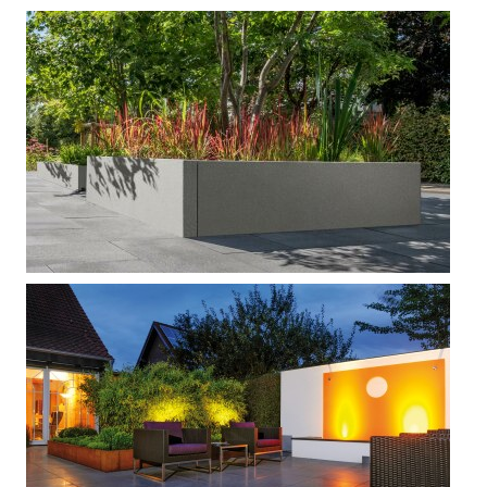







