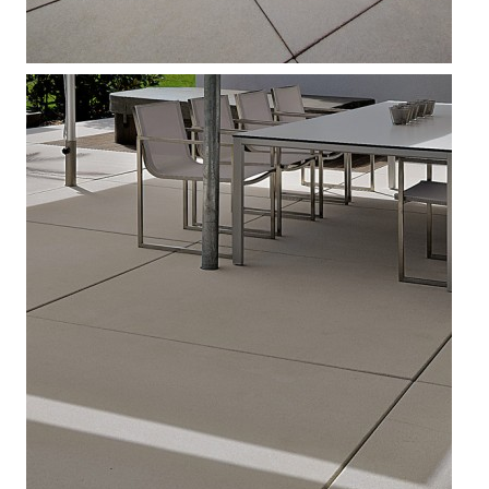



