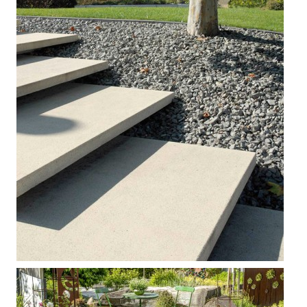



