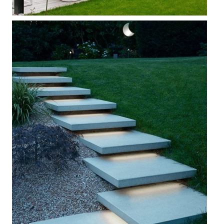



