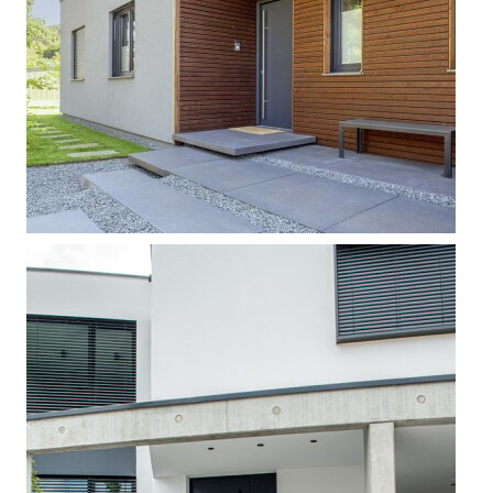



