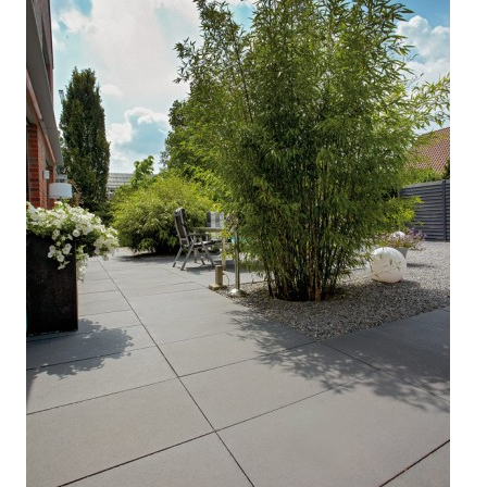



