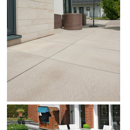



