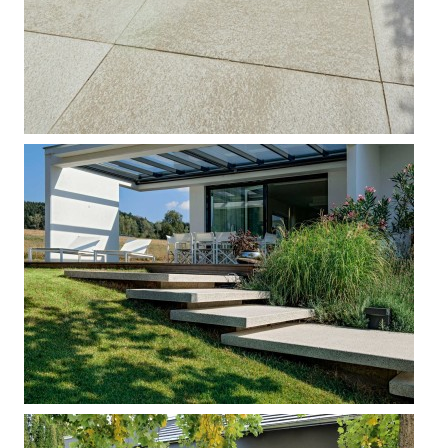



