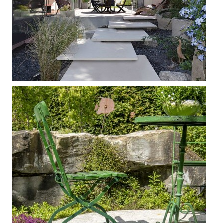



