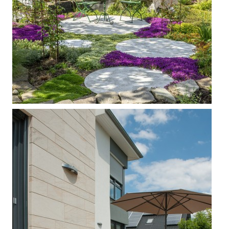



