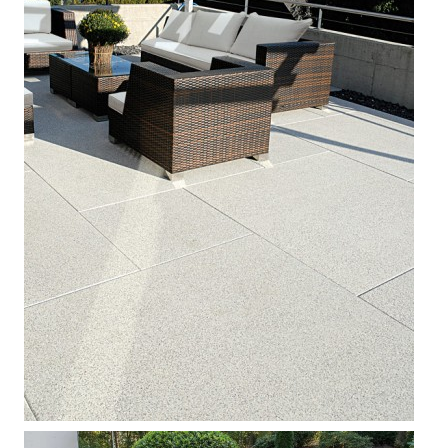



