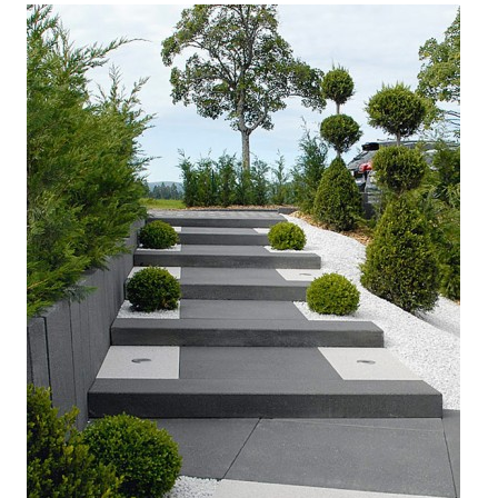



