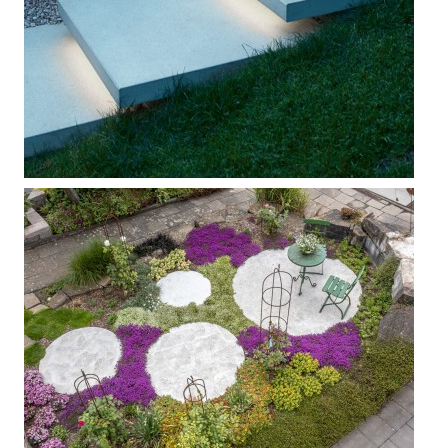



