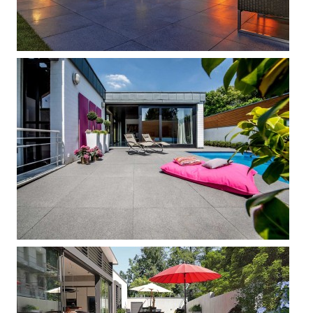



