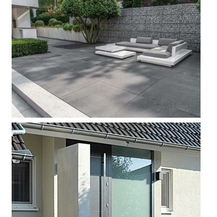



