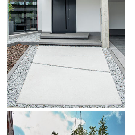



