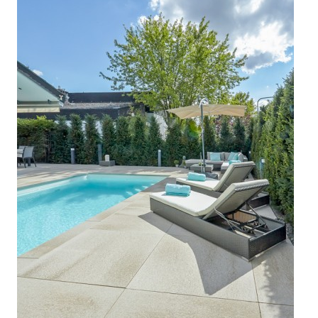



