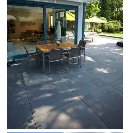



