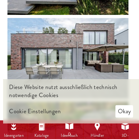




Diese Website nutzt ausschließlich technisch
notwendige Cookies
Cookie Einstellungen
Okay





0
Ideengarten
Kataloge
Ideenbuch
Händler
3D-