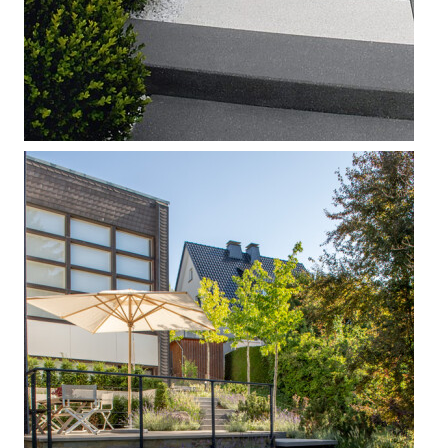



