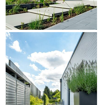



