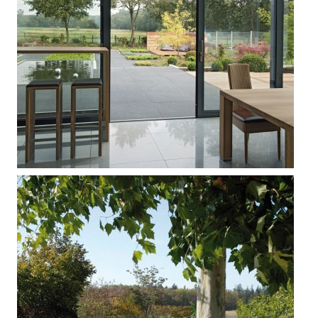



