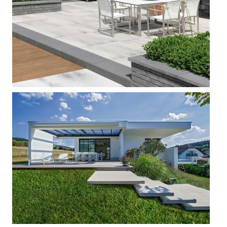







