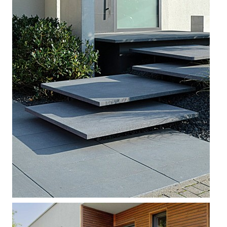



