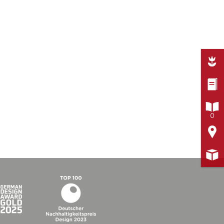



0

