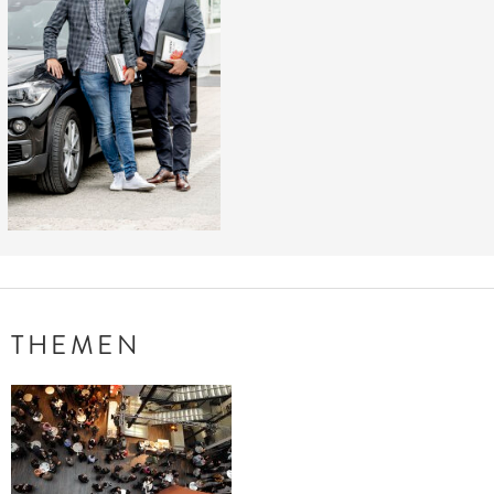

THEMEN