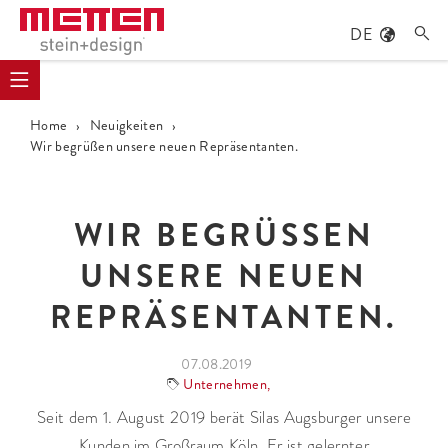
DE

Home
›
Neuigkeiten
›
Wir begrüßen unsere neuen Repräsentanten.
WIR BEGRÜSSEN U
NSERE NEUEN R
EPRÄSENTANTEN.
07.08.2019
Unternehmen
,
Seit dem 1. August 2019 berät Silas Augsburger unsere
Kunden im Großraum Köln. Er ist gelernter