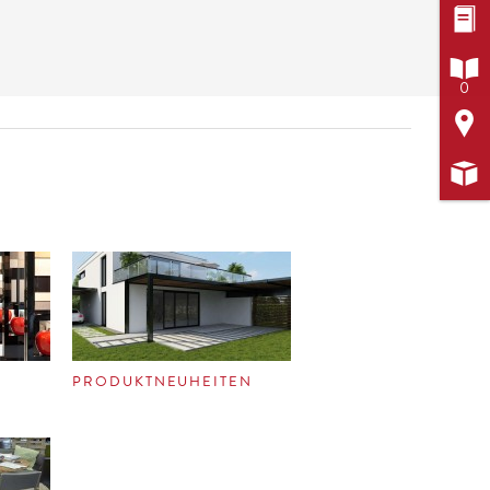


0


PRODUKTNEUHEITEN