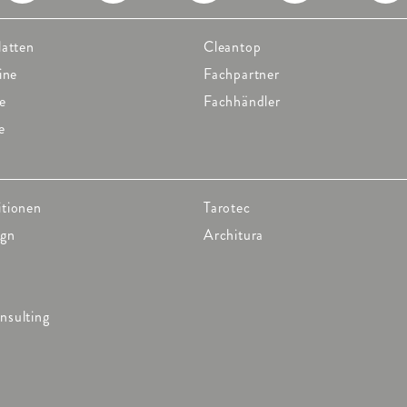
latten
Cleantop
ine
Fachpartner
e
Fachhändler
e
itionen
Tarotec
ign
Architura
nsulting