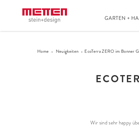
GARTEN + H
Home
›
Neuigkeiten
›
EcoTerra ZERO im Bonner G
ECOTER
Wir sind sehr happy üb