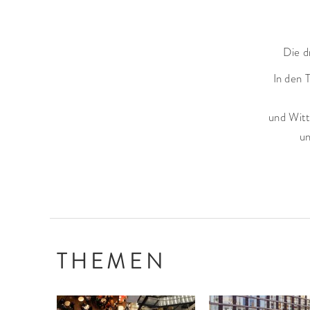
Die d
In den 
und Witt
un
THEMEN