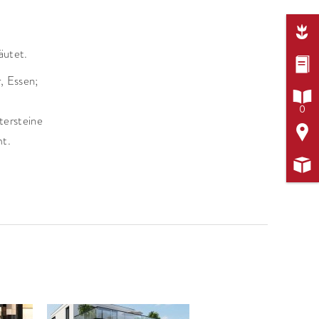

äutet.

, Essen;

0
tersteine

mt.
