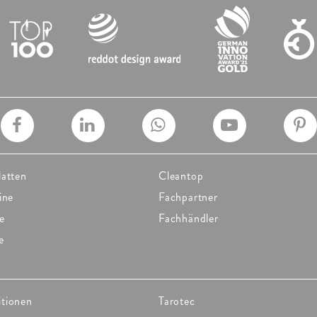
latten
Cleantop
ine
Fachpartner
e
Fachhändler
e
itionen
Tarotec