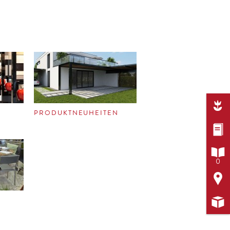

PRODUKTNEUHEITEN


0

