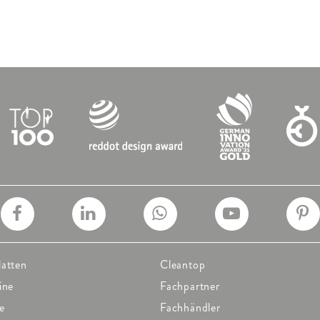
latten
Cleantop
ine
Fachpartner
e
Fachhändler