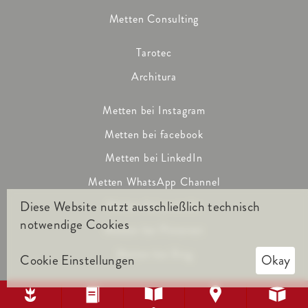
Metten Consulting
Tarotec
Architura
Metten bei Instagram
Metten bei facebook
Metten bei LinkedIn
Metten WhatsApp Channel
Diese Website nutzt ausschließlich technisch
Metten bei youtube
notwendige Cookies
Metten bei Pinterest
Metten bei Xing
Cookie Einstellungen
Okay




