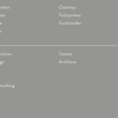
latten
Cleantop
ine
Fachpartner
e
Fachhändler
e
itionen
Tarotec
ign
Architura
nsulting