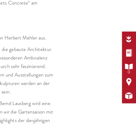
meets Concrete“ am
von Herbert Mehler aus.

h die gebaute Architektur.

r besonderen Ambivalenz

rch sehr faszinierend.
0
Raum und Ausstellungen zum

kulpturen werden an der
 sein.

 Bernd Lausberg wird eine
n wir die Gartensaison mit
hlights der diesjährigen