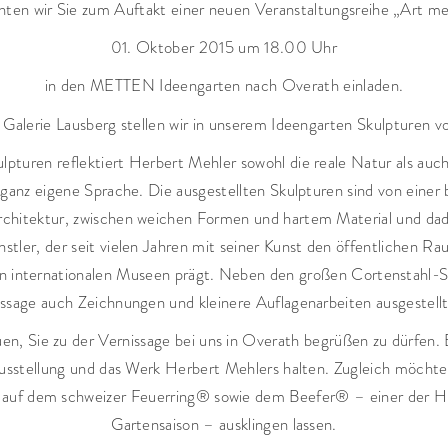
hten wir Sie zum Auftakt einer neuen Veranstaltungsreihe „Art 
01. Oktober 2015 um 18.00 Uhr
in den METTEN Ideengarten nach Overath einladen.
 Galerie Lausberg stellen wir in unserem Ideengarten Skulpturen 
lpturen reflektiert Herbert Mehler sowohl die reale Natur als auc
 ganz eigene Sprache. Die ausgestellten Skulpturen sind von eine
chitektur, zwischen weichen Formen und hartem Material und dadu
nstler, der seit vielen Jahren mit seiner Kunst den öffentlichen 
in internationalen Museen prägt. Neben den großen Cortenstahl-S
ssage auch Zeichnungen und kleinere Auflagenarbeiten ausgestellt
en, Sie zu der Vernissage bei uns in Overath begrüßen zu dürfen.
Ausstellung und das Werk Herbert Mehlers halten. Zugleich möchte
auf dem schweizer Feuerring® sowie dem Beefer® – einer der Hig
Gartensaison – ausklingen lassen.