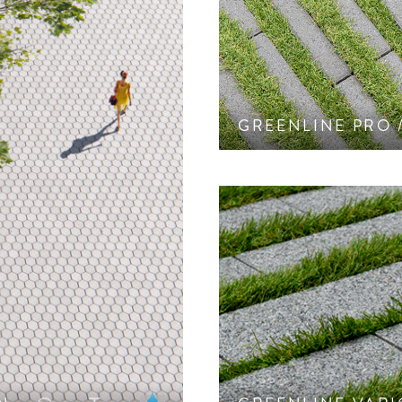
Gerade und filigra
vers
GREENLINE PRO 
 ineinandergreifenden
ergänge.
Grüne Fugen mit