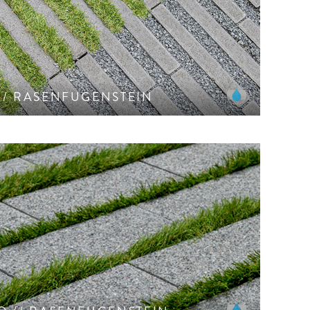
ne Linienführung mit ca. 50% begrünbaren und
ickerungsfähigen Flächenanteil.
// RASENFUGENSTEIN
 flexibler Breite durch einfaches Drehen.