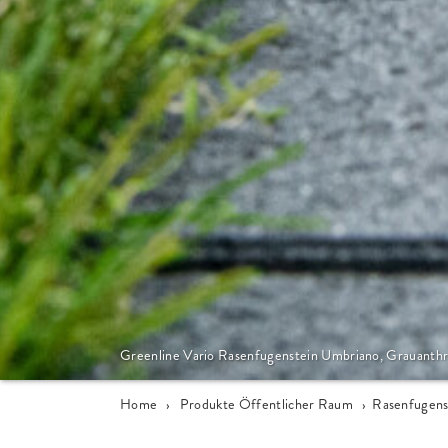
Greenline Vario Rasenfugenstein Umbriano, Grauanthr
Home
›
Produkte Öffentlicher Raum
›
Rasenfugens