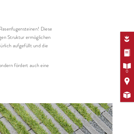
 Rasenfugensteinen! Diese
igen Struktur ermöglichen

rlich aufgefüllt und die

ondern fördert auch eine

0

