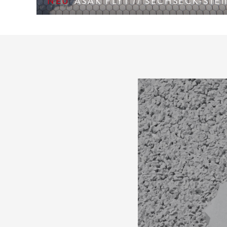
ASAK FLYT // SECHSECK-STE