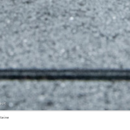
azit
teine