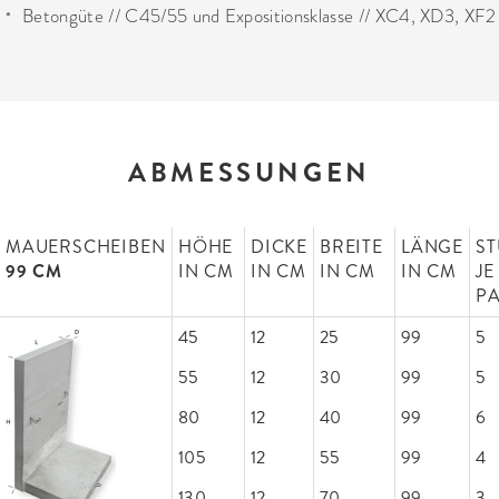
Betongüte // C45/55 und Expositionsklasse // XC4, XD3, XF2
ABMESSUNGEN
MAUERSCHEIBEN
HÖHE
DICKE
BREITE
LÄNGE
S
99 CM
IN CM
IN CM
IN CM
IN CM
J
PA
45
12
25
99
5
55
12
30
99
5
80
12
40
99
6
105
12
55
99
4
130
12
70
99
3