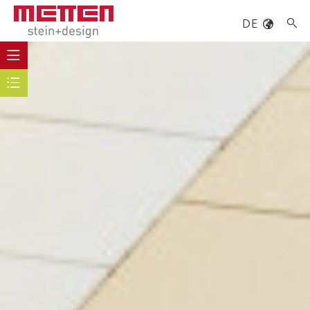
DE

UNGEN