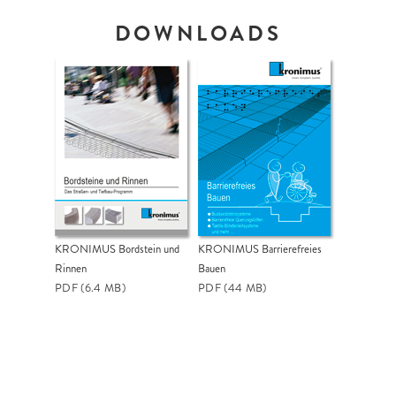
18 x 22 x 100 cm, 1cm Fase
DOWNLOADS
ROLLSTUHL-ÜBERFAHRTSTEIN
ZWEITEILIG
KRONIMUS Bordstein und
KRONIMUS Barrierefreies
Rinnen
Bauen
PDF
(6.4 MB)
PDF
(44 MB)
Übergangsstein rechts/links auf
Hochbord