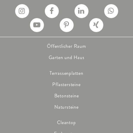
Übergangsstein rechts/links auf
Hochbord
Formate
15 x 22 x 100 cm
Öffentlicher Raum
18 x 22 x 100 cm
Garten und Haus
Terrassenplatten
Pflastersteine
Betonsteine
Natursteine
Cleantop