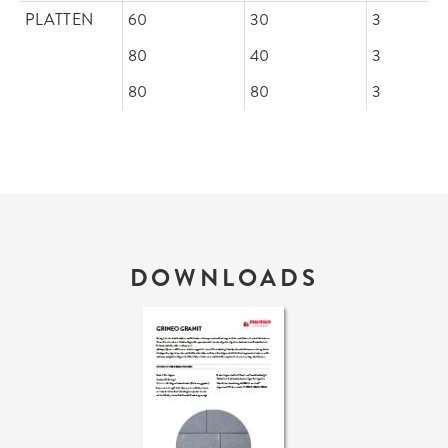
PLATTEN
60
30
3
80
40
3
80
80
3
DOWNLOADS