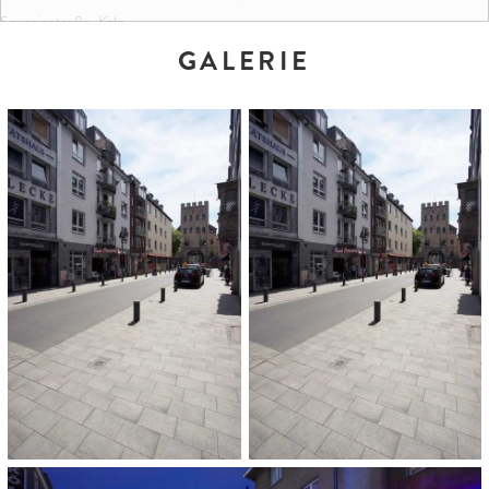
Severinstraße, Köln
GALERIE
FARBEN UND FORMATE:
Granitgrau-weiß gemasert
12,5 x 12,5 x 10 cm
18,75 x 12,5 x 10 cm
37,5 x 25 x 10 cm
30 x 30 x 10 cm
Lichtpunkt 6.0
Menge: 614 Stück
ARCHITEKT:
Stefan Schmitz BDA Architekt + Stadtplaner, Köln
BAUHERR:
Stadt Köln