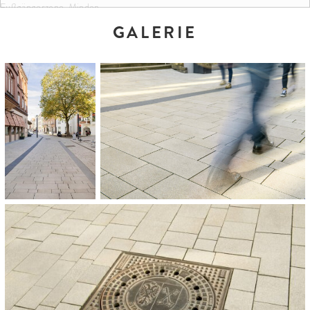
Fußgängerzone, Minden
GALERIE
FARBEN UND FORMATE:
Granitbeige gemasert
50 x 25 x 12 cm
25 x 25 x 12 cm
30 x 15 x 12 cm
20 x 15 x 12 cm
mit CleanTop ® -Oberflächenschutz mit
CF 90
ARCHITEKT:
pp a|s pesch partner Architekten Stadtplaner GmbH, Dortmund/Stuttgart
FLÄCHE:
15.000 m²