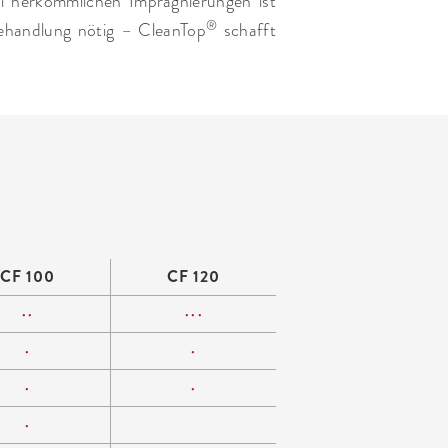
ei herkömmlichen Imprägnierungen ist
®
ehandlung nötig – CleanTop
schafft
CF 100
CF 120
••
•••
•
•
•
•
•