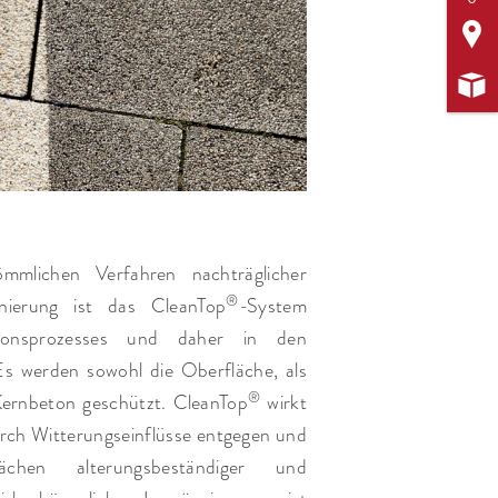


mmlichen Verfahren nachträglicher
®
nierung ist das CleanTop
-System
tionsprozesses und daher in den
 Es werden sowohl die Oberfläche, als
®
Kernbeton geschützt. CleanTop
wirkt
rch Witterungs­einflüsse entgegen und
ächen alterungsbeständiger und