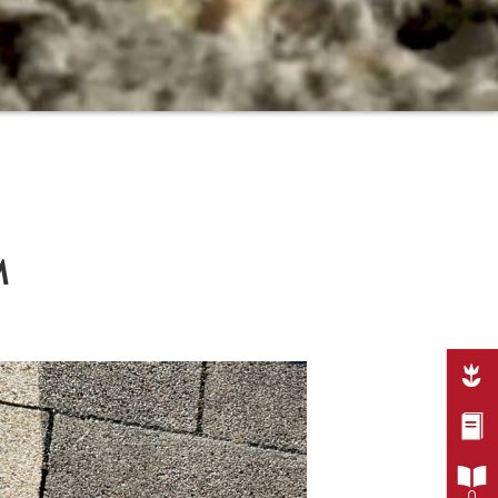
M



0