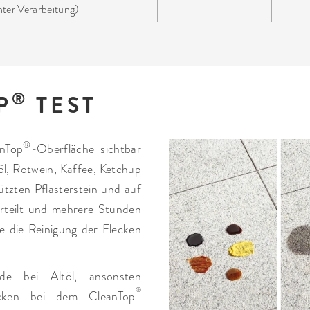
hter Verarbeitung)
®
P
TEST
®
anTop
-Oberfläche sichtbar
töl, Rotwein, Kaffee, Ketchup
ützten Pflasterstein und auf
erteilt und mehrere Stunden
te die Reinigung der Flecken
e bei Altöl, ansonsten
®
ecken bei dem CleanTop