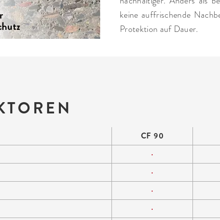
nachhaltiger. Anders als b
keine auffrischende Nachb
Protektion auf Dauer.
AKTOREN
CF 90
•
•
•
•