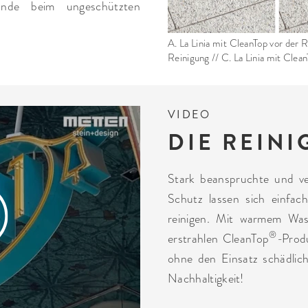
tände beim ungeschützten
A. La Linia mit CleanTop vor der R
Reinigung // C. La Linia mit Clea
VIDEO
DIE REIN
Stark beanspruchte und v
Schutz lassen sich einfa
reinigen. Mit warmem Wa
®
erstrahlen CleanTop
-Prod
ohne den Einsatz schädlich
Nachhaltigkeit!