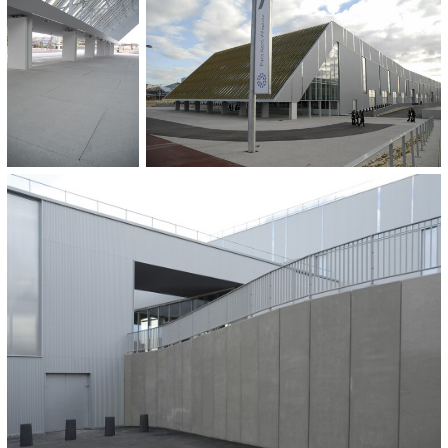
BAUHERR:
Ville de Villepinte
FLÄCHE:
2.000 m²
FERTIGSTELLUNG:
2010
WEITERE VERWENDETE PRODUKTE:
CONTURO
Objektfarbe
580 Mauerscheiben
Breite 99 cm
Dicke 20
Höhen 95 bis 375 cm