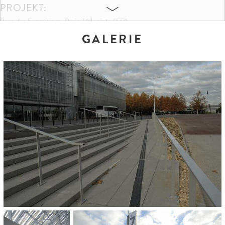
PROJEKT:
Parc des Expositions, Paris-Villepinte (FR)
GALERIE
FARBEN UND FORMATE:
Objektfarbe
440 x 75 x 14 cm
300 x 150 x 14 cm
190 x 150 x 14 cm
150 x 150 x 14 cm
150 x 40 x 14 cm
30 x 30 x 14 cm
140 x 75,5 x 12 cm
140 x 60 x 12 cm
ARCHITEKT:
Neuveux-Rouyer-Paysagistes