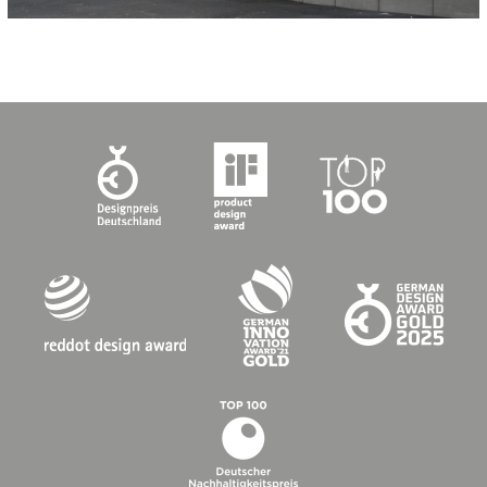
TOCANO
Objektfarbe
1.924 lfm, Höhe 16 cm
244,60 lfm, Höhe 14 cm
733,74 lfm, Höhe 11 cm
KATEGORIEN:
Kunst und Kultur