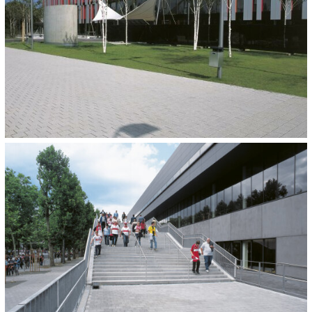
FERTIGSTELLUNG:
2006
WEITERE VERWENDETE PRODUKTE:
TOCANO
Granithell
ca. 400 lfm
KATEGORIEN:
Stadien und Schwimmbäder