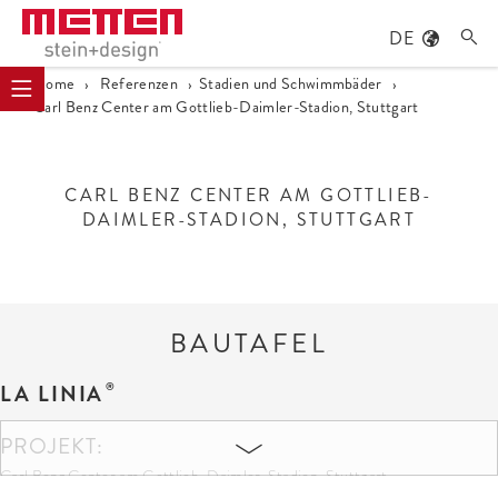
DE

Home
›
Referenzen
›
Stadien und Schwimmbäder
›
Carl Benz Center am Gottlieb-Daimler-Stadion, Stuttgart
CARL BENZ CENTER AM GOTTLIEB-
DAIMLER-STADION, STUTTGART
BAUTAFEL
LA LINIA
PROJEKT:
Carl Benz Center am Gottlieb-Daimler-Stadion, Stuttgart