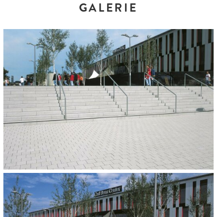
GALERIE
FARBEN UND FORMATE:
Granithell
ARCHITEKT:
KBK Architekten, Stuttgart
BAUHERR:
Stadt Stuttgart
FLÄCHE:
4.000 m²