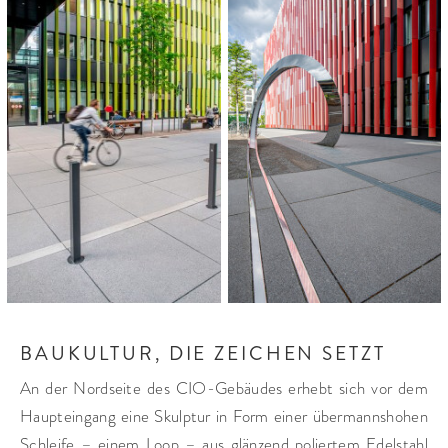
studio grüngrau Landschaftsarchitektur, Düsseldorf
FLÄCHE:
ca. 1.600 m²
PLANUNG:
medfacilities GmbH, Tochterfirma der Uniklinik Köln
FASSADENENTWURF:
kadawittfeldarchitektur, Aachen
KATEGORIEN:
Kliniken und Seniorenheime
Universität
BAUKULTUR, DIE ZEICHEN SETZT
An der Nordseite des CIO-Gebäudes erhebt sich vor dem
Haupteingang eine Skulptur in Form einer übermannshohen
Schleife – einem Loop – aus glänzend poliertem Edelstahl