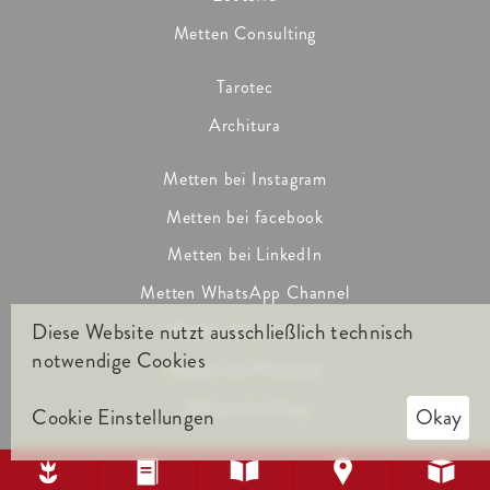
Metten Consulting
Tarotec
Architura
Metten bei Instagram
Metten bei facebook
Metten bei LinkedIn
Metten WhatsApp Channel
Diese Website nutzt ausschließlich technisch
Metten bei youtube
notwendige Cookies
Metten bei Pinterest
Metten bei Xing
Cookie Einstellungen
Okay




