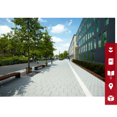



0

