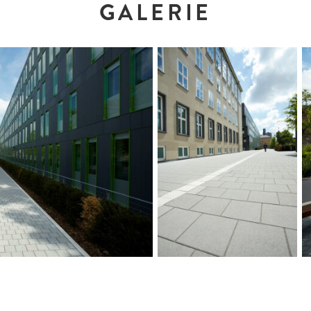
GALERIE
RMATE:
Objektfarbe Anthrazit
20 x 20 x 12 cm
40 x 40 x 12 cm
60 x 30 x 14 cm
HITEKT:
en, Düsseldorf