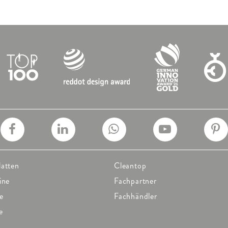
latten
Cleantop
ine
Fachpartner
e
Fachhändler
e