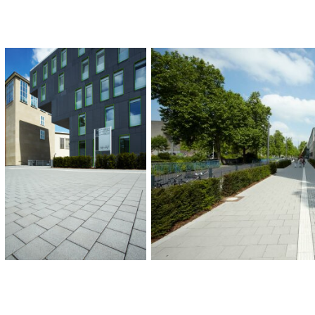
Universität, Köln
FARBEN UND FO
LANDSCHAFTSARC
FSWLA Landschaftsarchitekt
FLÄCHE:
736 m²
KATEGORIEN:
Universität