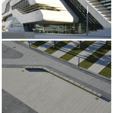
100 x 15 x 15 cm
ARCHITEKT:
Zaha Hadid Architects, London
BAUHERR:
Archives départementales de l'Herault
WEITERE VERWENDETE PRODUKTE:
CD 3107
ConceptDesign-Stufen
ConceptDesign-Sitzblöcke