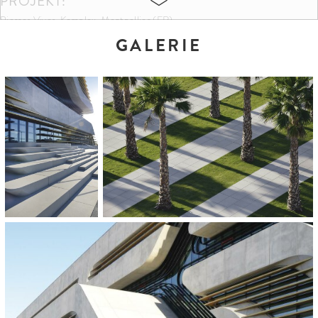
PROJEKT:
Pierres Vives-Komplex, Montpellier (FR)
GALERIE
FARBEN UND FORMATE:
CD 3107
100 x 67,5 x 14 cm
CD 2807
100 x 67,5 x 14 cm
CD 2007
100 x 67,5 x 14 cm