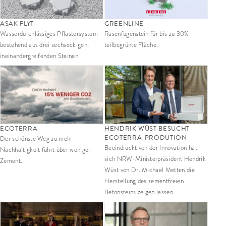
ASAK FLYT
GREENLINE
Wasserdurchlässiges Pflastersystem
Rasenfugenstein für bis zu 30%
bestehend aus drei sechseckigen,
teilbegrünte Fläche.
ineinandergreifenden Steinen.
ECOTERRA
HENDRIK WÜST BESUCHT
ECOTERRA-PRODUTION
Der schönste Weg zu mehr
Beeindruckt von der Innovation hat
Nachhaltigkeit führt über weniger
sich NRW-Ministerpräsident Hendrik
Zement.
Wüst von Dr. Michael Metten die
Herstellung des zementfreien
Betonsteins zeigen lassen.