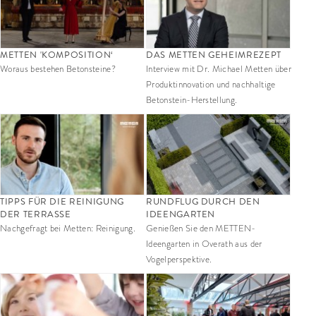
METTEN 'KOMPOSITION‘
DAS METTEN GEHEIMREZEPT
Woraus bestehen Betonsteine?
Interview mit Dr. Michael Metten über
Produktinnovation und nachhaltige
Betonstein-Herstellung.
TIPPS FÜR DIE REINIGUNG
RUNDFLUG DURCH DEN
DER TERRASSE
IDEENGARTEN
Nachgefragt bei Metten: Reinigung.
Genießen Sie den METTEN-
Ideengarten in Overath aus der
Vogelperspektive.