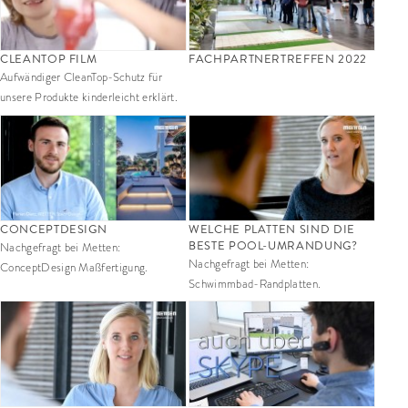
CLEANTOP FILM
FACHPARTNERTREFFEN 2022
Aufwändiger CleanTop-Schutz für
unsere Produkte kinderleicht erklärt.
CONCEPTDESIGN
WELCHE PLATTEN SIND DIE
BESTE POOL-UMRANDUNG?
Nachgefragt bei Metten:
Nachgefragt bei Metten:
ConceptDesign Maßfertigung.
Schwimmbad-Randplatten.