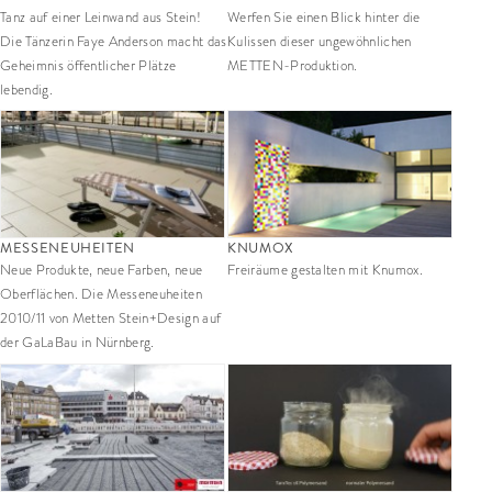
Tanz auf einer Leinwand aus Stein!
Werfen Sie einen Blick hinter die
Die Tänzerin Faye Anderson macht das
Kulissen dieser ungewöhnlichen
Geheimnis öffentlicher Plätze
METTEN-Produktion.
lebendig.
MESSENEUHEITEN
KNUMOX
Neue Produkte, neue Farben, neue
Freiräume gestalten mit Knumox.
Oberflächen. Die Messeneuheiten
2010/11 von Metten Stein+Design auf
der GaLaBau in Nürnberg.