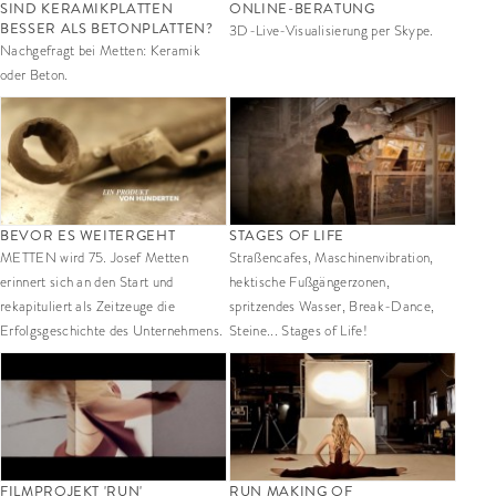
SIND KERAMIKPLATTEN
ONLINE-BERATUNG
BESSER ALS BETONPLATTEN?
3D-Live-Visualisierung per Skype.
Nachgefragt bei Metten: Keramik
oder Beton.
BEVOR ES WEITERGEHT
STAGES OF LIFE
METTEN wird 75. Josef Metten
Straßencafes, Maschinenvibration,
erinnert sich an den Start und
hektische Fußgängerzonen,
rekapituliert als Zeitzeuge die
spritzendes Wasser, Break-Dance,
Erfolgsgeschichte des Unternehmens.
Steine... Stages of Life!
FILMPROJEKT 'RUN'
RUN MAKING OF