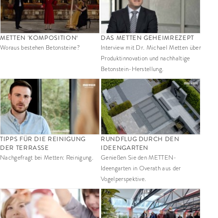
METTEN 'KOMPOSITION‘
DAS METTEN GEHEIMREZEPT
Woraus bestehen Betonsteine?
Interview mit Dr. Michael Metten über
Produktinnovation und nachhaltige
Betonstein-Herstellung.
TIPPS FÜR DIE REINIGUNG
RUNDFLUG DURCH DEN
DER TERRASSE
IDEENGARTEN
Nachgefragt bei Metten: Reinigung.
Genießen Sie den METTEN-
Ideengarten in Overath aus der
Vogelperspektive.