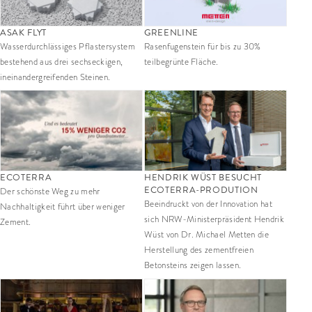
ASAK FLYT
GREENLINE
Wasserdurchlässiges Pflastersystem
Rasenfugenstein für bis zu 30%
bestehend aus drei sechseckigen,
teilbegrünte Fläche.
ineinandergreifenden Steinen.
ECOTERRA
HENDRIK WÜST BESUCHT
ECOTERRA-PRODUTION
Der schönste Weg zu mehr
Beeindruckt von der Innovation hat
Nachhaltigkeit führt über weniger
sich NRW-Ministerpräsident Hendrik
Zement.
Wüst von Dr. Michael Metten die
Herstellung des zementfreien
Betonsteins zeigen lassen.