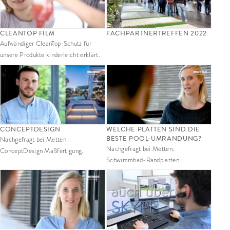
CLEANTOP FILM
FACHPARTNERTREFFEN 2022
Aufwändiger CleanTop-Schutz für
unsere Produkte kinderleicht erklärt.
CONCEPTDESIGN
WELCHE PLATTEN SIND DIE
BESTE POOL-UMRANDUNG?
Nachgefragt bei Metten:
Nachgefragt bei Metten:
ConceptDesign Maßfertigung.
Schwimmbad-Randplatten.