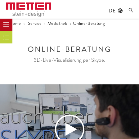
DE

Home
›
Service
›
Mediathek
›
Online-Beratung
ONLINE-BERATUNG
3D-Live-Visualisierung per Skype.