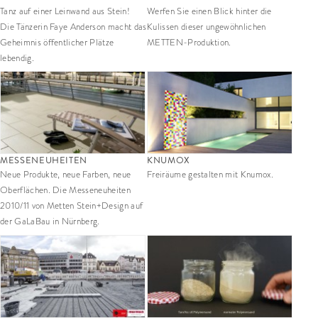
Tanz auf einer Leinwand aus Stein!
Werfen Sie einen Blick hinter die
Die Tänzerin Faye Anderson macht das
Kulissen dieser ungewöhnlichen
Geheimnis öffentlicher Plätze
METTEN-Produktion.
lebendig.
MESSENEUHEITEN
KNUMOX
Neue Produkte, neue Farben, neue
Freiräume gestalten mit Knumox.
Oberflächen. Die Messeneuheiten
2010/11 von Metten Stein+Design auf
der GaLaBau in Nürnberg.