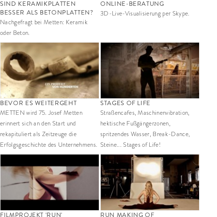
SIND KERAMIKPLATTEN
ONLINE-BERATUNG
BESSER ALS BETONPLATTEN?
3D-Live-Visualisierung per Skype.
Nachgefragt bei Metten: Keramik
oder Beton.
BEVOR ES WEITERGEHT
STAGES OF LIFE
METTEN wird 75. Josef Metten
Straßencafes, Maschinenvibration,
erinnert sich an den Start und
hektische Fußgängerzonen,
rekapituliert als Zeitzeuge die
spritzendes Wasser, Break-Dance,
Erfolgsgeschichte des Unternehmens.
Steine... Stages of Life!
FILMPROJEKT 'RUN'
RUN MAKING OF