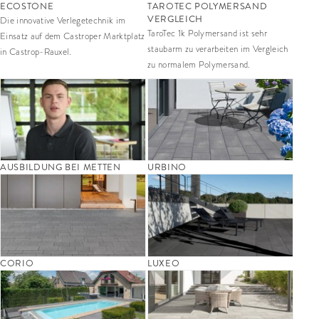
ECOSTONE
TAROTEC POLYMERSAND
VERGLEICH
Die innovative Verlegetechnik im
TaroTec 1k Polymersand ist sehr
Einsatz auf dem Castroper Marktplatz
staubarm zu verarbeiten im Vergleich
in Castrop-Rauxel.
zu normalem Polymersand.
AUSBILDUNG BEI METTEN­­
URBINO
CORIO
LUXEO