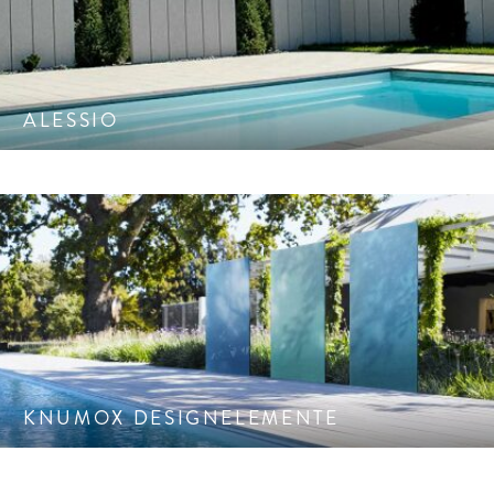
Das Multi-Talent: Zu verwenden als Stelen-, Einfassungs-
und Mauerelement.
Palisaden/Einfassungen
Sichtschutz
ALESSIO
Kochen im Garten
Licht im Garten
Kunst im Garten
Wasserspiele/Brunnen
FARBEN
OBERFLÄCHEN
Ob Blickfang oder Sichtschutz, beides sind KNUMOX-
Hellgrau
Feinstrukturiert
Elemente zugleich. Auch Schutz vor Wind- und Geräusch.
Mittelgrau
Natürlich
strukturiert
KNUMOX DESIGNELEMENTE
Dunkelgrau/Anthrazit
Geschliffen
Braun/Terracotta
Feingestrahlt
Beige/Sand
Gemasert