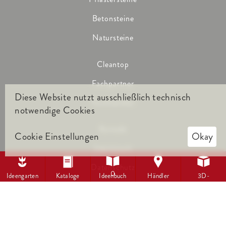
Betonsteine
Natursteine
Cleantop
Fachpartner
Diese Website nutzt ausschließlich technisch
Fachhändler
notwendige Cookies
Kontakt
Cookie Einstellungen
Okay
Impressum





Datenschutz
0
Ideengarten
Kataloge
Ideenbuch
Händler
3D-
Visualisierung
Metten Stein+Design