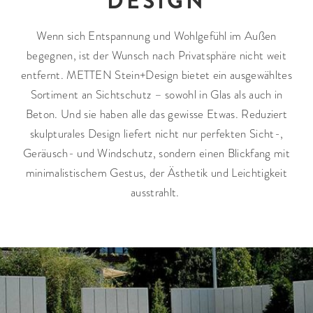
DESIGN
Pflasterstein
Stele
Wenn sich Entspannung und Wohlgefühl im Außen
Palisade
begegnen, ist der Wunsch nach Privatsphäre nicht weit
Podest
entfernt. METTEN Stein+Design bietet ein ausgewähltes
Stufenplatte
Sortiment an Sichtschutz – sowohl in Glas als auch in
Ökopflaster
Beton. Und sie haben alle das gewisse Etwas. Reduziert
Mauer
skulpturales Design liefert nicht nur perfekten Sicht-,
MATERIAL
VERWENDUNG
Geräusch- und Windschutz, sondern einen Blickfang mit
minimalistischem Gestus, der Ästhetik und Leichtigkeit
Keramik
Terrasse
ausstrahlt.
Betonstein
Naturstein
Balkon/Dachterrasse
Einfahrt
Hauszugang/Gartenwege
Treppen
Mauern