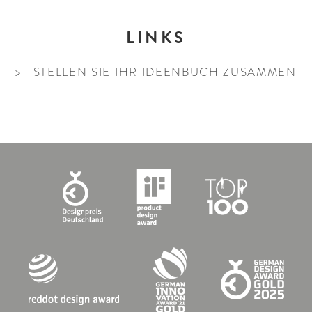
Weiß
Samtiert
Braungrau
Schalungsglatt
LINKS
Schwarz
Geflammt
Gespalten
STELLEN SIE IHR IDEENBUCH ZUSAMMEN
Gestockt
GRÖSSE UND F
EIGENSCHAFTEN
ORM
Wasserdurchlässig
XXL-Großformat
Befahrbar
10-25 cm
CleanTop®-
25-50 cm
geschützt
50-100 cm
Frostbeständig
100-150 cm
Trittsicher
Quadratisch
Klimaneutrale
Rechteckig
Produktion
Länglich/Parkett
Tausalzbeständig