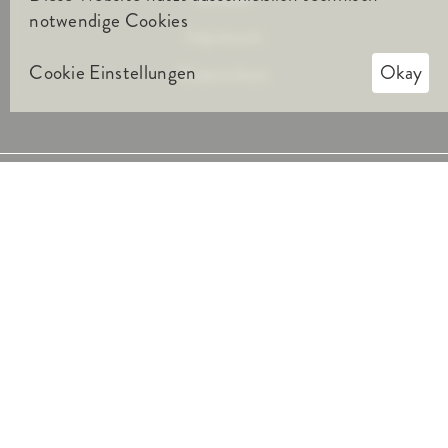
notwendige Cookies
Impressum
Cookie Einstellungen
Okay
Datenschutz
Metten Stein+Design
Metten Akademie
Spring by Metten
Metten Editionen
Stein+Design
Umbriano
Ecoterra
Metten Consulting