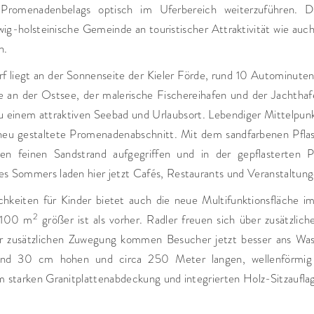
 Promenadenbelags optisch im Uferbereich weiterzuführen. D
wig-holsteinische Gemeinde an touristischer Attraktivität wie auch
n.
 liegt an der Sonnenseite der Kieler Förde, rund 10 Autominuten 
ge an der Ostsee, der malerische Fischereihafen und der Jachtha
 einem attraktiven Seebad und Urlaubsort. Lebendiger Mittelpunk
neu gestaltete Promenadenabschnitt. Mit dem sandfarbenen Pflas
den feinen Sandstrand aufgegriffen und in der gepflasterten 
es Sommers laden hier jetzt Cafés, Restaurants und Veranstaltung
ichkeiten für Kinder bietet auch die neue Multifunktionsfläche i
2
d 100 m
größer ist als vorher. Radler freuen sich über zusätzlich
er zusätzlichen Zuwegung kommen Besucher jetzt besser ans Wass
nd 30 cm hohen und circa 250 Meter langen, wellenförmig 
m starken Granitplattenabdeckung und integrierten Holz-Sitzaufla