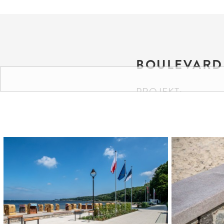
BOULEVARD
PROJEKT:
Strandpromenade, Kiel
FARBEN UND FO