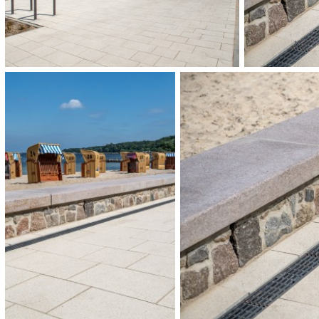
LANDSCHAFTSARC
BHF Bendfeldt Herrmann Fra
BAUHERR:
Gemeinde Heikendorf I Amt
FLÄCHE:
ca. 2.700 m²
FERTIGSTELLUNG:
2018
AUSFÜHRUNG:
Garten- und Landschaftsbau 
KATEGORIEN:
Plätze und Promenaden