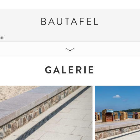
BAUTAFEL
GALERIE
RMATE:
Sandbeige geschliffen
60 x 40 x 12 cm
40 x 40 x 12 cm
®
Mit
CleanTop
-Technologie