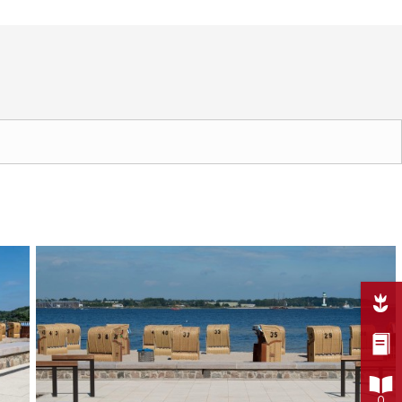



0