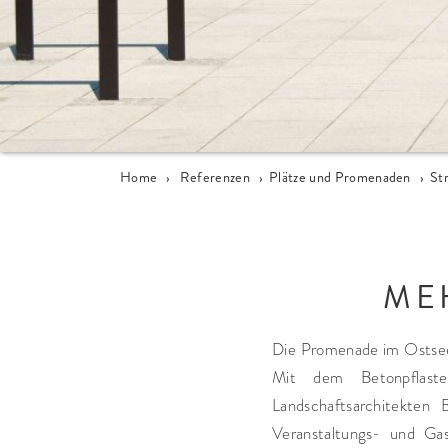
Home
›
Referenzen
›
Plätze und Promenaden
›
St
ME
Die Promenade im Ostsee
Mit dem Betonpflaste
Landschaftsarchitekte
Veranstaltungs- und Gas