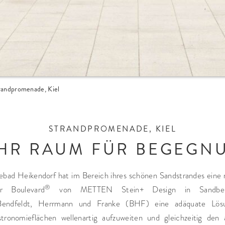
randpromenade, Kiel
STRANDPROMENADE, KIEL
HR RAUM FÜR BEGEGN
bad Heikendorf hat im Bereich ihres schönen Sandstrandes eine
®
r Boulevard
von METTEN Stein+ Design in Sandbeig
n Bendfeldt, Herrmann und Franke (BHF) eine adäquate Lös
tronomieflächen wellenartig aufzuweiten und gleichzeitig den