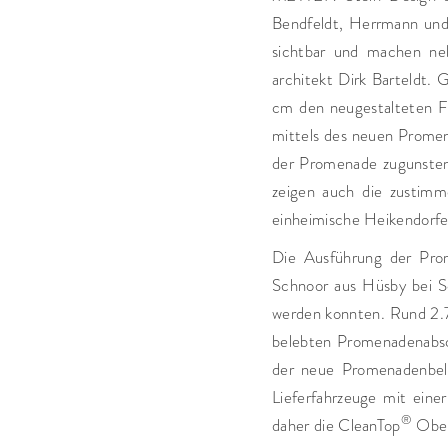
Bendfeldt, Herrmann und 
sichtbar und machen neb
architekt Dirk Barteldt.
cm den neugestalteten F
mittels des neuen Promen
der Promenade zugunsten
zeigen auch die zustimm
einheimische Heikendorfer,
Die Ausführung der Pro
Schnoor aus Hüsby bei S
werden konnten. Rund 2
belebten Promenadenabsch
der neue Promenadenbel
Lieferfahrzeuge mit eine
®
daher die CleanTop
Oberf