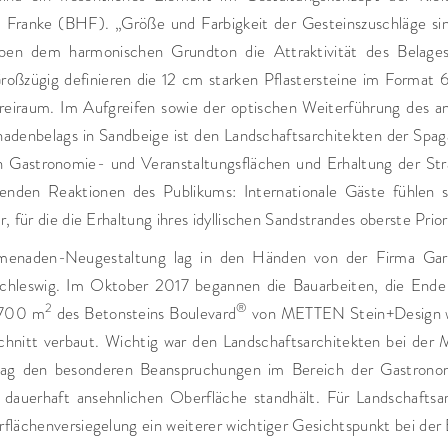
Franke (BHF). „Größe und Farbigkeit der Gesteinszuschläge sin
en dem harmonischen Grundton die Attraktivität des Belages
 Großzügig definieren die 12 cm starken Pflastersteine im Form
reiraum. Im Aufgreifen sowie der optischen Weiterführung des a
adenbelags in Sandbeige ist den Landschaftsarchitekten der Spa
 Gastronomie- und Veranstaltungsflächen und Erhaltung der Stra
enden Reaktionen des Publikums: Internationale Gäste fühlen s
 für die die Erhaltung ihres idyllischen Sandstrandes oberste Prior
menaden-Neugestaltung lag in den Händen von der Firma Gar
chleswig. Im Oktober 2017 begannen die Bauarbeiten, die Ende
2
®
.700 m
des Betonsteins Boulevard
von METTEN Stein+Design w
nitt verbaut. Wichtig war den Landschaftsarchitekten bei der M
ag den besonderen Beanspruchungen im Bereich der Gastronom
r dauerhaft ansehnlichen Oberfläche standhält. Für Landschaftsar
lächenversiegelung ein weiterer wichtiger Gesichtspunkt bei der 