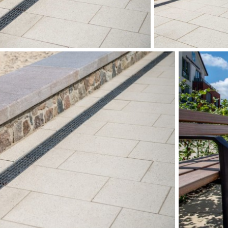
HITEKT:
nke Landschafts-Architekten GmbH, Kiel
 Schrevenborn
Schnoor, Hüsby bei Schleswig