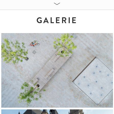
GALERIE
RMATE:
Grau-Gelb, allseits gesägt,
Oberseite geflammt
24x24x8 cm
36x24x8 cm
16x32x8 cm
HITEKT:
itektur und Stadtentwicklung | Wiesenstraße 51 | Haus 36 | 40549 Düsse
47877 Willich