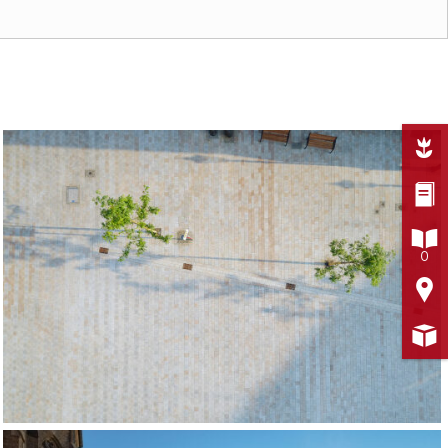



0

ldorf
