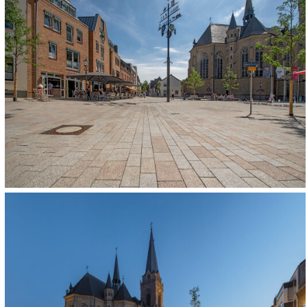
ca. 3.000 m²
FERTIGSTELLUNG:
2019
BAUUNTERNEHME
Willy Dohmen GmbH & Co. KG
WEITERE VERWEN
ECOSTONE