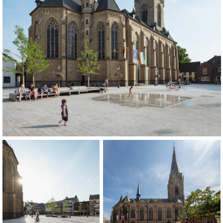
R:
 | Bauunternehmung | Hasenbuschstr. 46 | 52531 Übach-Palenberg
DETE PRODUKTE:
Verlegung mit
ECOSTONE-System.