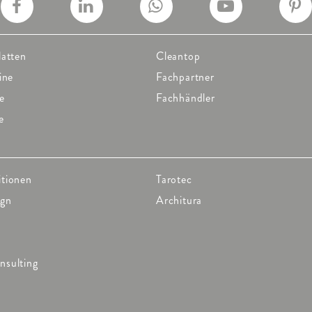
latten
Cleantop
ine
Fachpartner
e
Fachhändler
e
itionen
Tarotec
ign
Architura
nsulting