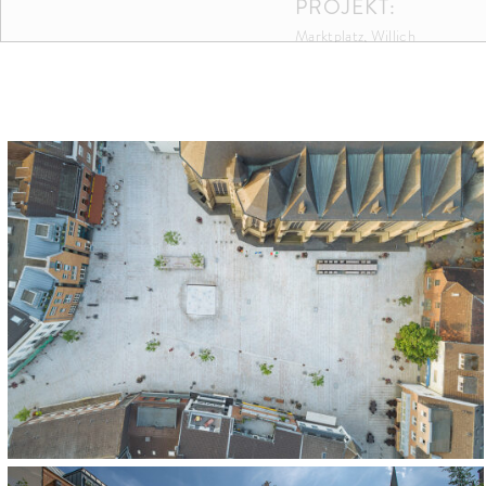
PROJEKT:
Marktplatz, Willich
FARBEN UND FO
LANDSCHAFTSARC
KRAFT.RAUM. Landschaftsarch
BAUHERR:
Stadt Willich | Hauptstr. 6 | 
FLÄCHE: