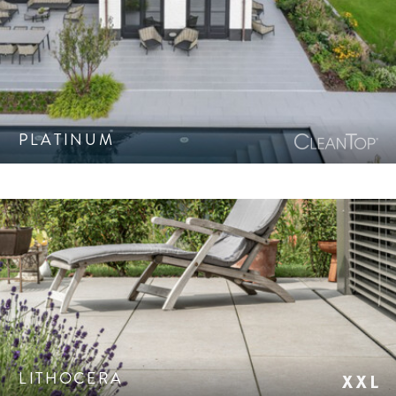
XXL-Großformat
Befahrbar
10-25 cm
CleanTop®-
Feine, geschliffene Oberfläche mit sehr harmonischem
25-50 cm
geschützt
Farbspektrum ausgewählter Naturstein-Splitte. CleanTop-
50-100 cm
Schutz CF 100.
Frostbeständig
100-150 cm
Trittsicher
Quadratisch
Klimaneutrale
PLATINUM
Rechteckig
Produktion
Länglich/Parkett
Tausalzbeständig
Polygonal
Kreissteinsatz
PRODUKTE ANZEIGEN
Keramikplatte in einzigartiger Natursteinoptik in nur 2 cm
Stärke. Passende Stufen und Pooleinfassungen.
PRODUKTFILTER SCHLIESSEN
LITHOCERA