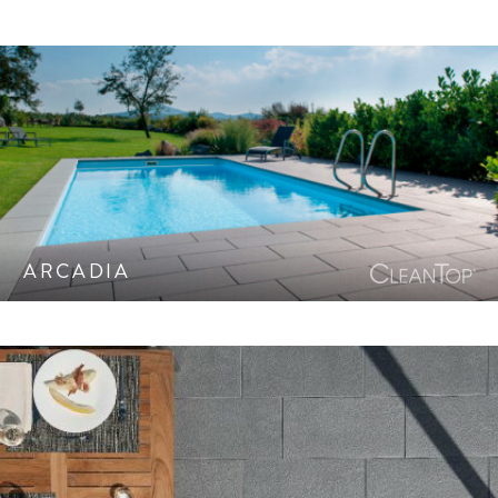
Keramik
Terrasse
Betonstein
Naturstein
Balkon/Dachterrasse
Einfahrt
Gestrahlte Oberfläche mit hochwertigen Naturstein-
Hauszugang/Gartenwege
Edelsplitten. Terrassenplatte mit CleanTop-Schutz CF 100.
Treppen
Mauern
ARCADIA
Palisaden/Einfassungen
Sichtschutz
Kochen im Garten
Licht im Garten
Kunst im Garten
Dezente Fein-Steinstruktur. Metten-Innovation. CleanTop-
Schutz CF 100.
Wasserspiele/Brunnen