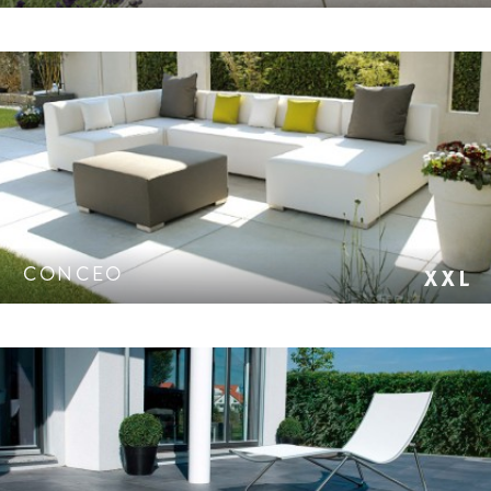
XXL-Plattensystem mit gestrahlter Oberfläche oder
samtierter Hochleistungsbeton-Oberfläche.
CONCEO
Hoch strapazierfähige, brillante Hightech-Oberfläche.
CleanTop-Schutz CF 120.