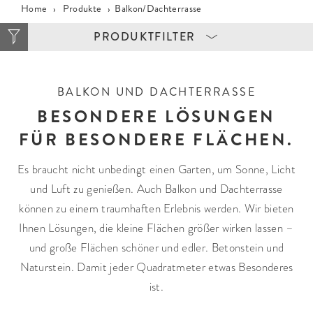
Home
›
Produkte
›
Balkon/Dachterrasse
PRODUKTFILTER
BALKON UND DACHTERRASSE
ZIELGRUPPE
STEINTYP
BESONDERE LÖSUNGEN
Garten + Haus
Platte
FÜR BESONDERE FLÄCHEN.
Öffentlicher Raum
Stufe
Pflasterstein
Es braucht nicht unbedingt einen Garten, um Sonne, Licht
Stele
und Luft zu genießen. Auch Balkon und Dachterrasse
Palisade
können zu einem traumhaften Erlebnis werden. Wir bieten
Podest
Ihnen Lösungen, die kleine Flächen größer wirken lassen –
Stufenplatte
und große Flächen schöner und edler. Betonstein und
Ökopflaster
Naturstein. Damit jeder Quadratmeter etwas Besonderes
Mauer
ist.
MATERIAL
VERWENDUNG