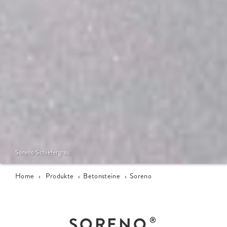
Soreno Schiefergrau.
Home
›
Produkte
›
Betonsteine
›
Soreno
SORENO