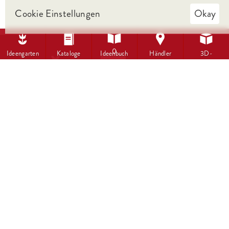
Cookie Einstellungen
Okay





0
Ideengarten
Kataloge
Ideenbuch
Händler
3D-
Visualisierung