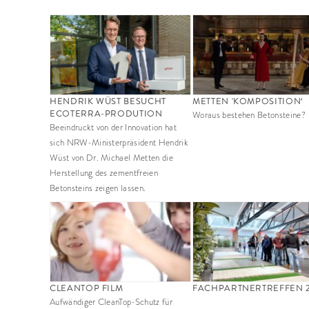
HENDRIK WÜST BESUCHT
METTEN 'KOMPOSITION‘
ECOTERRA-PRODUTION
Woraus bestehen Betonsteine?
Beeindruckt von der Innovation hat
sich NRW-Ministerpräsident Hendrik
Wüst von Dr. Michael Metten die
Herstellung des zementfreien
Betonsteins zeigen lassen.
CLEANTOP FILM
FACHPARTNERTREFFEN 
Aufwändiger CleanTop-Schutz für