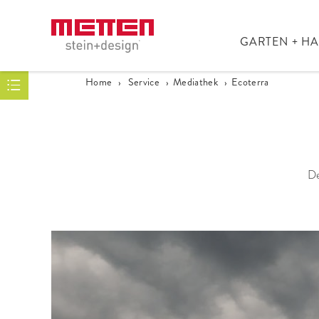
GARTEN + H
Home
›
Service
›
Mediathek
›
Ecoterra
De