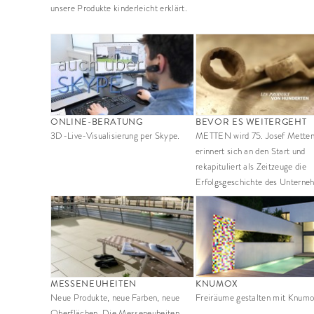
unsere Produkte kinderleicht erklärt.
ONLINE-BERATUNG
BEVOR ES WEITERGEHT
3D-Live-Visualisierung per Skype.
METTEN wird 75. Josef Mette
erinnert sich an den Start und
rekapituliert als Zeitzeuge die
Erfolgsgeschichte des Unterne
MESSENEUHEITEN
KNUMOX
Neue Produkte, neue Farben, neue
Freiräume gestalten mit Knumo
Oberflächen. Die Messeneuheiten