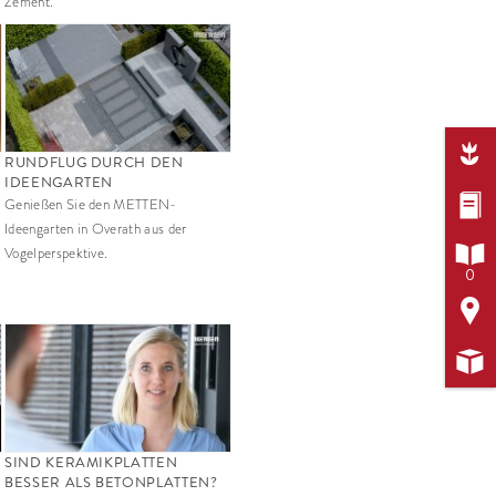
Zement.

RUNDFLUG DURCH DEN
IDEENGARTEN

Genießen Sie den METTEN-
Ideengarten in Overath aus der

Vogelperspektive.
0


SIND KERAMIKPLATTEN
BESSER ALS BETONPLATTEN?