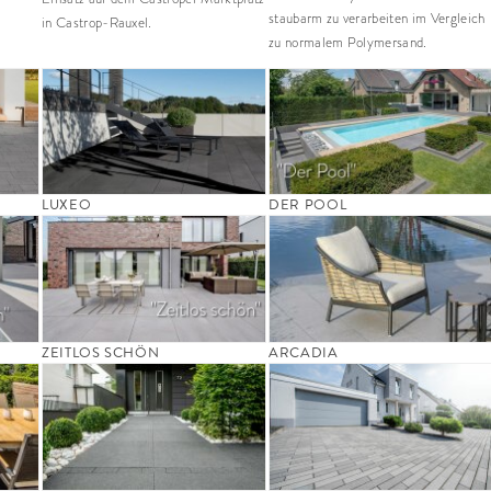
staubarm zu verarbeiten im Vergleich
in Castrop-Rauxel.
zu normalem Polymersand.
LUXEO
DER POOL
ZEITLOS SCHÖN
ARCADIA