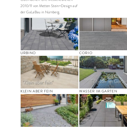
2010/11 von Metten Stein+Design auf
der GaLaBau in Nürnberg.
URBINO
CORIO
KLEIN ABER FEIN
WASSER IM GARTEN