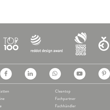
latten
Cleantop
ine
Fachpartner
e
Fachhändler