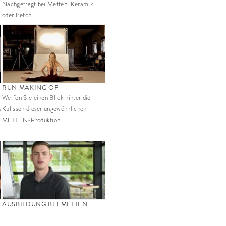
Nachgefragt bei Metten: Keramik
oder Beton.
RUN MAKING OF
Werfen Sie einen Blick hinter die
s
Kulissen dieser ungewöhnlichen
METTEN-Produktion.
AUSBILDUNG BEI METTEN­­