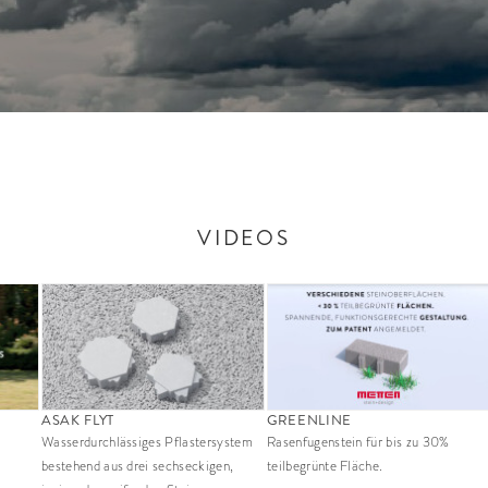
VIDEOS
ASAK FLYT
GREENLINE
Wasserdurchlässiges Pflastersystem
Rasenfugenstein für bis zu 30%
bestehend aus drei sechseckigen,
teilbegrünte Fläche.