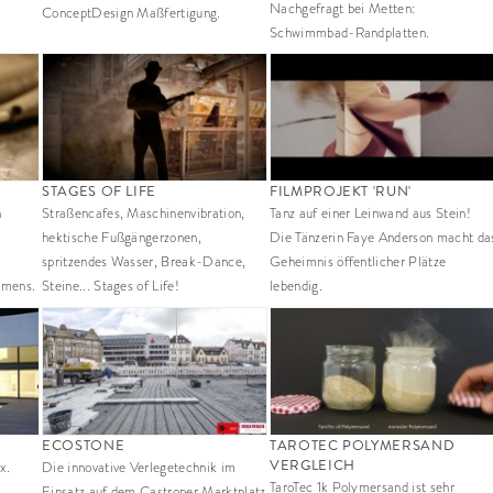
Nachgefragt bei Metten:
ConceptDesign Maßfertigung.
Schwimmbad-Randplatten.
STAGES OF LIFE
FILMPROJEKT 'RUN'
n
Straßencafes, Maschinenvibration,
Tanz auf einer Leinwand aus Stein!
hektische Fußgängerzonen,
Die Tänzerin Faye Anderson macht da
spritzendes Wasser, Break-Dance,
Geheimnis öffentlicher Plätze
hmens.
Steine... Stages of Life!
lebendig.
ECOSTONE
TAROTEC POLYMERSAND
VERGLEICH
x.
Die innovative Verlegetechnik im
TaroTec 1k Polymersand ist sehr
Einsatz auf dem Castroper Marktplatz