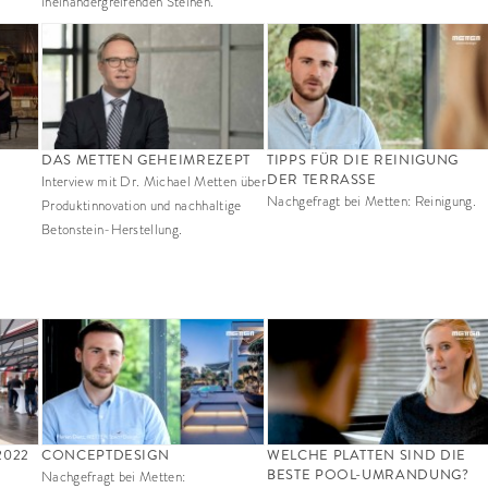
ineinandergreifenden Steinen.
DAS METTEN GEHEIMREZEPT
TIPPS FÜR DIE REINIGUNG
DER TERRASSE
Interview mit Dr. Michael Metten über
Nachgefragt bei Metten: Reinigung.
Produktinnovation und nachhaltige
Betonstein-Herstellung.
2022
CONCEPTDESIGN
WELCHE PLATTEN SIND DIE
BESTE POOL-UMRANDUNG?
Nachgefragt bei Metten: