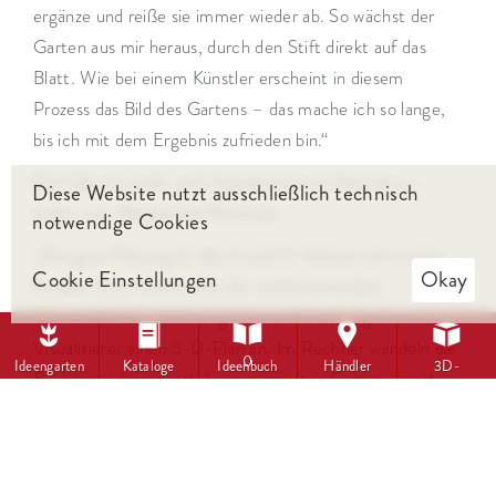
ergänze und reiße sie immer wieder ab. So wächst der
Garten aus mir heraus, durch den Stift direkt auf das
Blatt. Wie bei einem Künstler erscheint in diesem
Prozess das Bild des Gartens – das mache ich so lange,
bis ich mit dem Ergebnis zufrieden bin.“
Eine Idee ist auch, sich Inspirationen im Internet zu
Diese Website nutzt ausschließlich technisch
holen, zum Beispiel bei Pinterest.
notwendige Cookies
„Die gute Planung ist das A und O. Können sich meine
Cookie Einstellungen
Okay
Kunden Ihren Garten mit der eindimensionalen
Handzeichnung nicht so gut vorstellen, fertigen meine





Visualisierer einen 3-D-Plan an. Im Rechner wandeln die
0
Ideengarten
Kataloge
Ideenbuch
Händler
3D-
Bauherren dann durch ihren animierten Garten – und
Visualisierung
ihnen geht das Herz auf. Ob Terrasse, Pool oder
Garteneinteilung, mit den Visualisierungen kann man sich
dann auch die einzelnen Größen und Maße besser