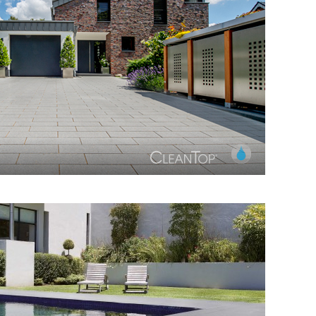
iffener, sehr dichter Oberfläche aus ausgewählten,
bgestimmten Naturstein-Edelsplitten.
tur. Metten-Innovation. CleanTop-Schutz CF 100.