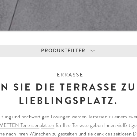
PRODUKTFILTER
ERIAL
VERWENDUNG
FARBEN
TERRASSE
ramik
Terrasse
Hellgrau
 SIE DIE TERRASSE Z
tonstein
Balkon/Dachterrasse
Mittelgrau
turstein
Einfahrt
Dunkelgrau/Ant
LIEBLINGSPLATZ.
Hauszugang/Gartenwege
Braun/Terracot
Treppen
Beige/Sand
taltung und hochwertigen Lösungen werden Terrassen zu einem zw
Mauern
Weiß
METTEN Terrassenplatten
für Ihre Terrasse geben Ihnen vielfältig
Palisaden/Einfassungen
Braungrau
he nach Ihren Wünschen zu gestalten und sie dank des zeitlosen 