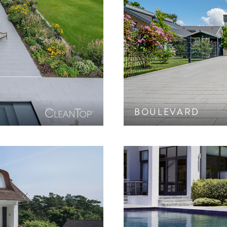
PRODUKTFILTER SCHLIESSEN
onischem Farbspektrum
Pflasterstein mit geschl
op-Schutz CF 100.
farblich a
BOULEVARD
r Natursteine. CleanTop-
Dezente Fein-Steinstruk