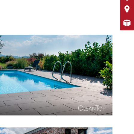
Geflammt

Gespalten
Gestockt

ORM
EIGENSCHAFTEN
at
Wasserdurchlässig
Befahrbar
CleanTop®-geschützt
Frostbeständig
he mit hochwertigen Naturstein-Edelsplitten.
Trittsicher
platte mit CleanTop-Schutz CF 100.
Klimaneutrale Produktion
Tausalzbeständig
tt