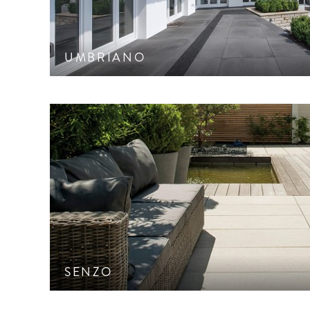
UMBRIANO
Pflasterstein mit homogener, sehr dichter Archi
CleanTop-Schutz CF 100
SENZO