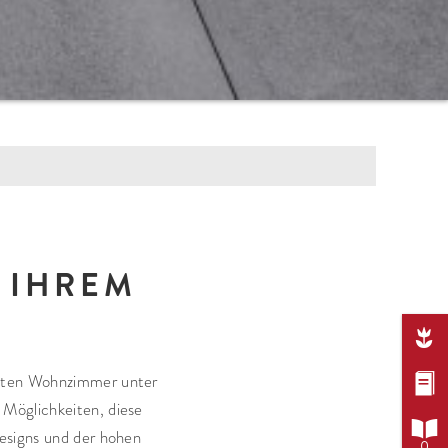
OBERFLÄCHEN
Feinstrukturiert
U IHREM
Natürlich strukturiert
hrazit
Geschliffen

ta
Feingestrahlt
Gemasert

eiten Wohnzimmer unter
Samtiert
e Möglichkeiten, diese

Schalungsglatt
Designs und der hohen
0