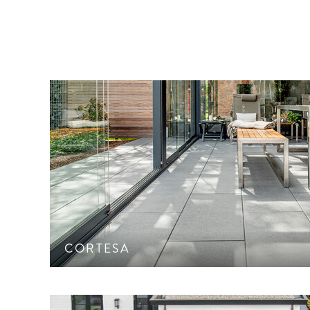
Ökopflaster
Mauer
Großformatige Platte mit sehr feingestrahlter Ober
CleanTop-Schutz CF 100
CORTESA