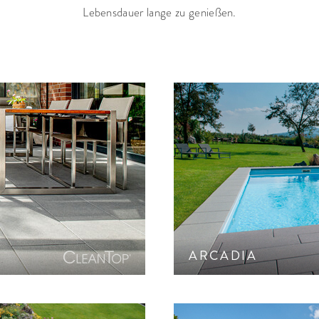
Sichtschutz
Schwarz
Lebensdauer lange zu genießen.
Kochen im Garten
Licht im Garten
Kunst im Garten
GRÖSSE UND F
Wasserspiele/Brunnen
XXL-Großform
10-25 cm
25-50 cm
50-100 cm
fläche. Terrassenplatte mit
Gestrahlte Oberfläc
100-150 cm
.
Terrassen
Quadratisch
Rechteckig
Länglich/Parke
ARCADIA
Polygonal
Kreissteinsatz
PRODUKTE ANZEIGEN