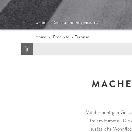
Umbriano Grau-anthrazit gemasert.
Home
›
Produkte
›
Terrasse
ZIELGRUPPE
STEINTYP
MAT
Garten + Haus
Platte
Ke
MACHEN
Öffentlicher Raum
Stufe
Be
Pflasterstein
Na
Stele
Palisade
Mit der richtigen Ges
Podest
freiem Himmel. Die
Stufenplatte
zusätzliche Wohnfläc