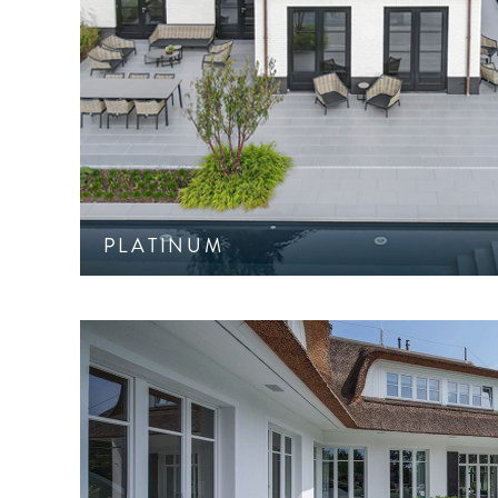
Feine, geschliffene Oberfläche mit sehr harm
ausgewählter Naturstein-Splitte. CleanT
PLATINUM
Gemaserte Oberfläche mit der Anmutung gesägte
Schutz CF 90.