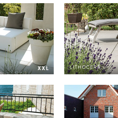
he oder samtierter
Keramikplatte in einziga
che.
S
LITHOCERA
 changierende Farben.
Steinparkett mit elegant