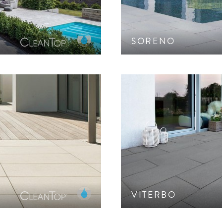
SORENO
tekturbeton-Oberfläche.
Pflaster und Ökopflaste
.
VITERBO